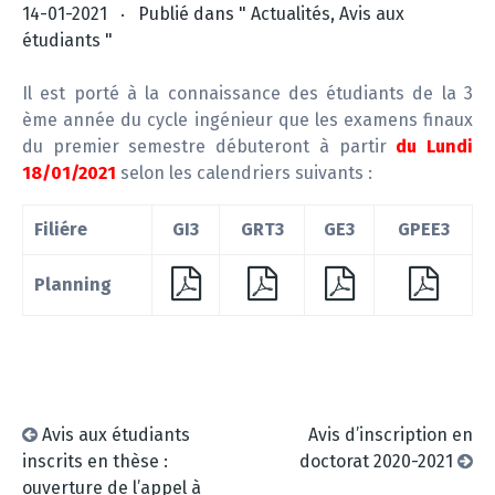
t
.
14-01-2021
Publié dans "
Actualités
,
Avis aux
i
étudiants
"
o
n
Il est porté à la connaissance des étudiants de la 3
ème année du cycle ingénieur que les examens finaux
du premier semestre débuteront à partir
du Lundi
18/01/2021
selon les calendriers suivants :
Filiére
GI3
GRT3
GE3
GPEE3
Planning
Avis aux étudiants
Avis d’inscription en
inscrits en thèse :
doctorat 2020-2021
ouverture de l’appel à