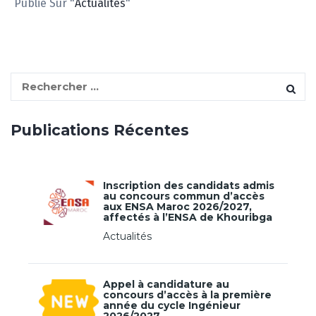
Publié Sur "
Actualités
"
S
e
a
Publications Récentes
r
c
h
f
Inscription des candidats admis
au concours commun d’accès
o
aux ENSA Maroc 2026/2027,
r
affectés à l’ENSA de Khouribga
:
Actualités
Appel à candidature au
concours d’accès à la première
année du cycle Ingénieur