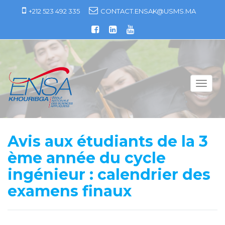
S
+212 523 492 335
CONTACT.ENSAK@USMS.MA
k
i
p
t
o
c
T
o
o
n
g
t
g
e
l
Avis aux étudiants de la 3
n
e
t
ème année du cycle
n
a
ingénieur : calendrier des
v
examens finaux
i
g
a