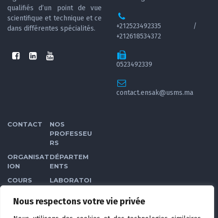
qualifiés d’un point de vue
scientifique et technique et ce
+212523492335 /
dans différentes spécialités.
+212618534372
0523492339
contact.ensak@usms.ma
CONTACT
NOS
PROFESSEU
RS
ORGANISAT
DÉPARTEM
ION
ENTS
COURS
LABORATOI
RES
Nous respectons votre vie privée
GALERIE
CLUBS DES
ÉTUDIANTS