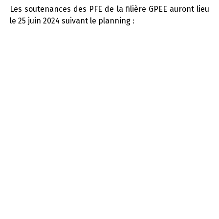
t
Les soutenances des PFE de la filière GPEE auront lieu
i
le 25 juin 2024 suivant le planning :
o
n