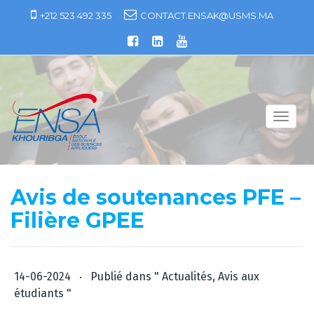
S
+212 523 492 335
CONTACT.ENSAK@USMS.MA
k
i
p
t
o
c
T
o
o
n
g
t
g
e
l
Avis de soutenances PFE –
n
e
t
Filière GPEE
n
a
v
i
.
14-06-2024
Publié dans "
Actualités
,
Avis aux
g
étudiants
"
a