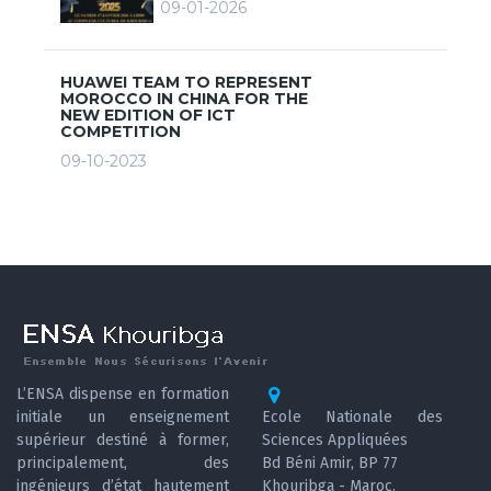
09-01-2026
HUAWEI TEAM TO REPRESENT
MOROCCO IN CHINA FOR THE
NEW EDITION OF ICT
COMPETITION
09-10-2023
L’ENSA dispense en formation
initiale un enseignement
Ecole Nationale des
supérieur destiné à former,
Sciences Appliquées
principalement, des
Bd Béni Amir, BP 77
ingénieurs d’état hautement
Khouribga - Maroc.