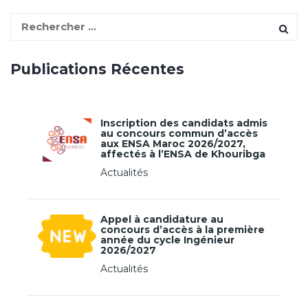
S
e
a
Publications Récentes
r
c
h
f
Inscription des candidats admis
au concours commun d’accès
o
aux ENSA Maroc 2026/2027,
r
affectés à l’ENSA de Khouribga
:
Actualités
Appel à candidature au
concours d’accès à la première
année du cycle Ingénieur
2026/2027
Actualités