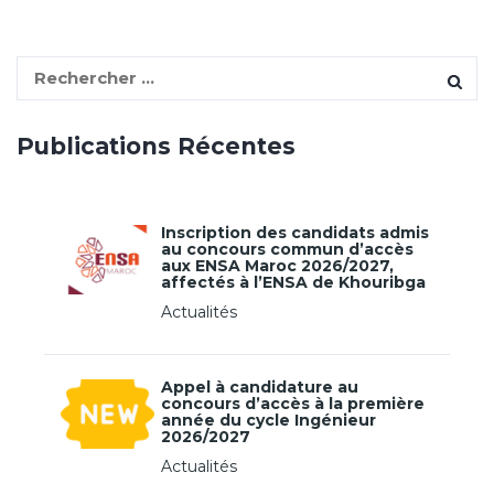
S
e
a
Publications Récentes
r
c
h
f
Inscription des candidats admis
au concours commun d’accès
o
aux ENSA Maroc 2026/2027,
r
affectés à l’ENSA de Khouribga
:
Actualités
Appel à candidature au
concours d’accès à la première
année du cycle Ingénieur
2026/2027
Actualités