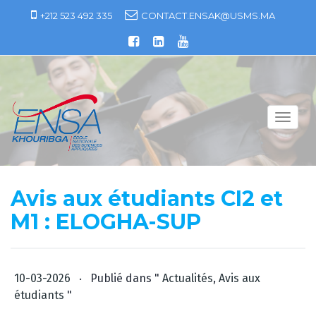
S
+212 523 492 335
CONTACT.ENSAK@USMS.MA
k
i
p
t
o
c
T
o
o
n
g
t
g
e
l
Avis aux étudiants CI2 et
n
e
t
M1 : ELOGHA-SUP
n
a
v
i
.
10-03-2026
Publié dans "
Actualités
,
Avis aux
g
étudiants
"
a