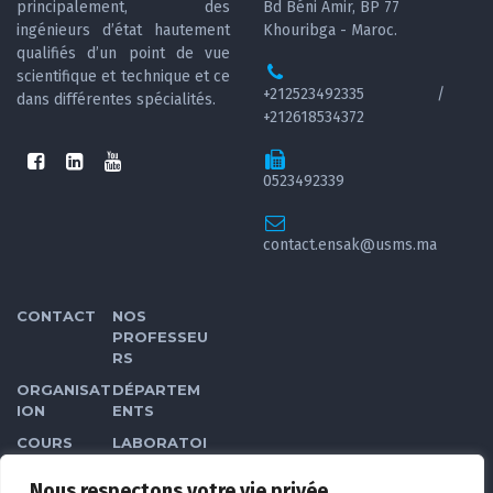
principalement, des
Bd Béni Amir, BP 77
ingénieurs d’état hautement
Khouribga - Maroc.
qualifiés d’un point de vue
scientifique et technique et ce
+212523492335 /
dans différentes spécialités.
+212618534372
0523492339
contact.ensak@usms.ma
CONTACT
NOS
PROFESSEU
RS
ORGANISAT
DÉPARTEM
ION
ENTS
COURS
LABORATOI
RES
Nous respectons votre vie privée