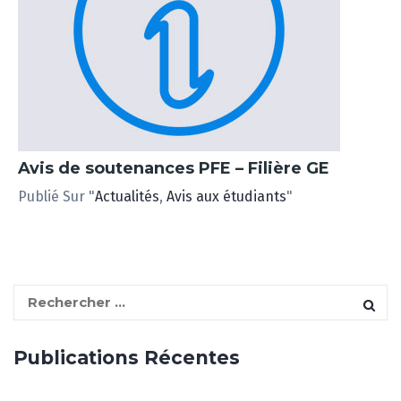
Avis de soutenances PFE – Filière GE
Publié Sur "
Actualités
,
Avis aux étudiants
"
S
e
a
Publications Récentes
r
c