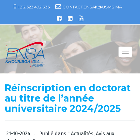
S
+212 523 492 335
CONTACT.ENSAK@USMS.MA
k
i
p
t
o
c
T
o
o
n
g
t
g
e
l
Réinscription en doctorat
n
e
t
au titre de l’année
n
a
universitaire 2024/2025
v
i
g
.
21-10-2024
Publié dans "
Actualités
,
Avis aux
a