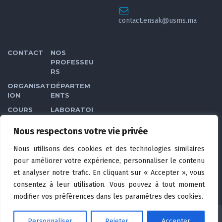
contact.ensak@usms.ma
CONTACT
NOS
PROFESSEU
RS
ORGANISAT
DÉPARTEM
ION
ENTS
COURS
LABORATOI
RES
Nous respectons votre vie privée
GALERIE
CLUBS DES
ÉTUDIANTS
Nous utilisons des cookies et des technologies similaires
VIDÉOS
CONDITION
pour améliorer votre expérience, personnaliser le contenu
S
et analyser notre trafic. En cliquant sur « Accepter », vous
GÉNÉRALES
consentez à leur utilisation. Vous pouvez à tout moment
D’UTILISATI
ON
modifier vos préférences dans les paramètres des cookies.
Personnaliser
Rejeter
Accepter
© COPYRIGHT 2021-2024. ENSA KHOURIBGA