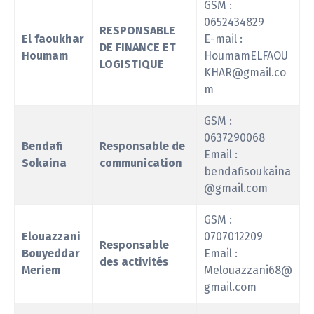
GSM :
0652434829
RESPONSABLE
El faoukhar
E-mail :
DE FINANCE ET
Houmam
HoumamELFAOU
LOGISTIQUE
KHAR@gmail.co
m
GSM :
0637290068
Bendafi
Responsable de
Email :
Sokaina
communication
bendafisoukaina
@gmail.com
GSM :
Elouazzani
0707012209
Responsable
Bouyeddar
Email :
des activités
Meriem
Melouazzani68@
gmail.com