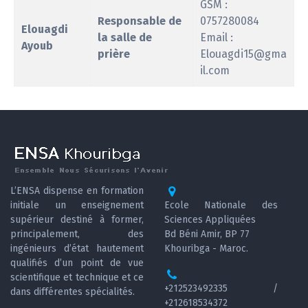
GSM :
Responsable de
0757280084
Elouagdi
la salle de
Email :
Ayoub
prière
Elouagdi15@gma
il.com
L’ENSA dispense en formation
initiale un enseignement
Ecole Nationale des
supérieur destiné à former,
Sciences Appliquées
principalement, des
Bd Béni Amir, BP 77
ingénieurs d’état hautement
Khouribga - Maroc.
qualifiés d’un point de vue
scientifique et technique et ce
+212523492335 /
dans différentes spécialités.
+212618534372