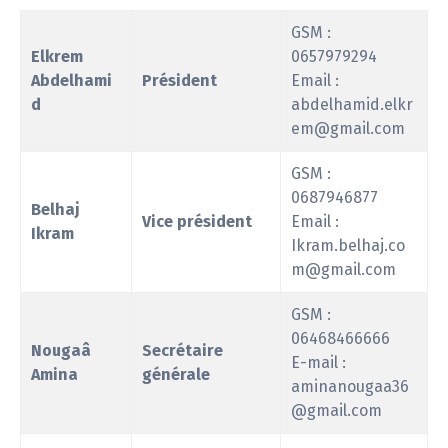
GSM :
Elkrem
0657979294
Abdelhami
Président
Email :
d
abdelhamid.elkr
em@gmail.com
GSM :
0687946877
Belhaj
Vice président
Email :
Ikram
Ikram.belhaj.co
m@gmail.com
GSM :
06468466666
Nougaâ
Secrétaire
E-mail :
Amina
générale
aminanougaa36
@gmail.com