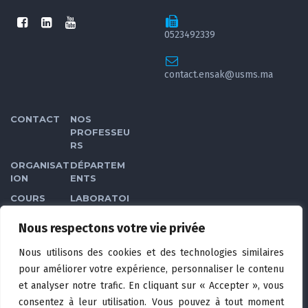
0523492339
contact.ensak@usms.ma
CONTACT
NOS
PROFESSEU
RS
ORGANISAT
DÉPARTEM
ION
ENTS
COURS
LABORATOI
RES
Nous respectons votre vie privée
GALERIE
CLUBS DES
ÉTUDIANTS
Nous utilisons des cookies et des technologies similaires
VIDÉOS
CONDITION
pour améliorer votre expérience, personnaliser le contenu
S
et analyser notre trafic. En cliquant sur « Accepter », vous
GÉNÉRALES
consentez à leur utilisation. Vous pouvez à tout moment
D’UTILISATI