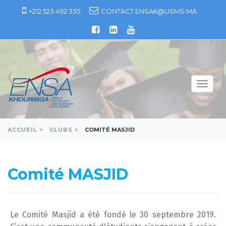
S
+212 523 492 335
CONTACT.ENSAK@USMS.MA
k
i
p
t
o
c
T
o
o
n
g
t
g
e
ACCUEIL >
CLUBS >
COMITÉ MASJID
l
n
e
t
n
Comité MASJID
a
v
i
g
Le Comité Masjid a été fondé le 30 septembre 2019.
a