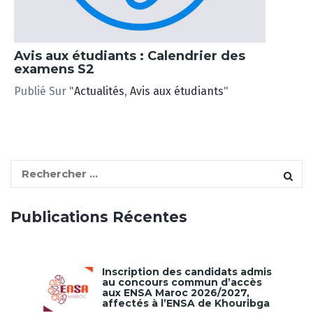
Avis aux étudiants : Calendrier des
examens S2
Publié Sur "
Actualités
,
Avis aux étudiants
"
S
e
a
Publications Récentes
r
c
h
f
Inscription des candidats admis
au concours commun d’accès
o
aux ENSA Maroc 2026/2027,
r
affectés à l’ENSA de Khouribga